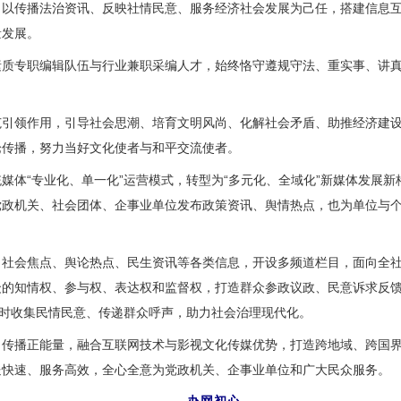
传播法治资讯、反映社情民意、服务经济社会发展为己任，搭建信息互
量发展。
专职编辑队伍与行业兼职采编人才，始终恪守遵规守法、重实事、讲真
领作用，引导社会思潮、培育文明风尚、化解社会矛盾、助推经济建设
论传播，努力当好文化使者与和平交流使者。
体“专业化、单一化”运营模式，转型为“多元化、全域化”新媒体发展新
党政机关、社会团体、企事业单位发布政策资讯、舆情热点，也为单位与
会焦点、舆论热点、民生资讯等各类信息，开设多频道栏目，面向全社
众的知情权、参与权、表达权和监督权，打造群众参政议政、民意诉求反
及时收集民情民意、传递群众呼声，助力社会治理现代化。
播正能量，融合互联网技术与影视文化传媒优势，打造跨地域、跨国界
送快速、服务高效，全心全意为党政机关、企事业单位和广大民众服务。