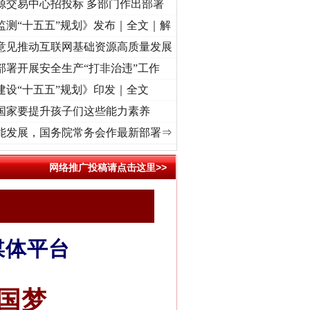
源交易中心招投标 多部门作出部署
监测“十五五”规划》发布｜全文｜解
意见推动互联网基础资源高质量发展
部署开展安全生产“打非治违”工作
建设“十五五”规划》印发｜全文
国家要提升孩子们这些能力素养
频]
牢记初心使命 奋进复兴征程丨“转折之城”激荡..
·[视频]
牢记初心使命 奋进复兴征程丨
能发展，国务院常务会作最新部署⇒
网络推广投稿请点击这里>>
媒体平台
国梦