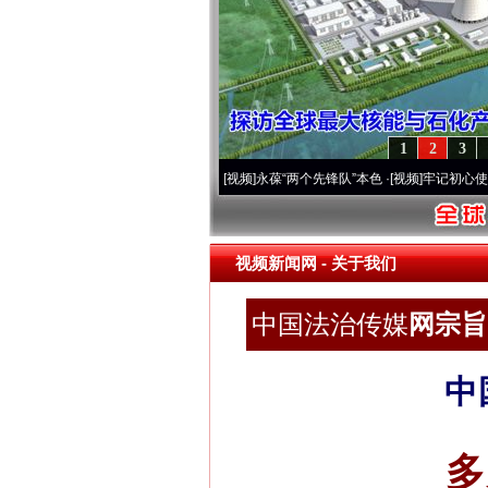
1
2
3
20周年 深刻改变雪域高原..
·[视频]
永葆“两个先锋队”本色
·[视频]
牢记初心使命 奋进
视频新闻网
- 关于我们
中国法治传媒
网宗旨 
中
多