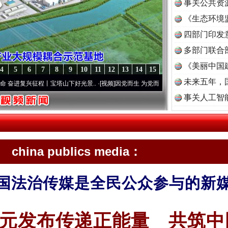
事关公共资
《生态环境
读
四部门印发
多部门联合
《美丽中国
4
5
6
7
8
9
10
11
12
13
14
15
未来五年，
复兴征程丨宝塔山下好光景..
·[视频]
因党而生 为党而战——百年“纪”事⑧加强纪律..
·[视
事关人工智
china publics media：
国法治传媒是全民公众参与的新
元发布传递正能量 共筑中