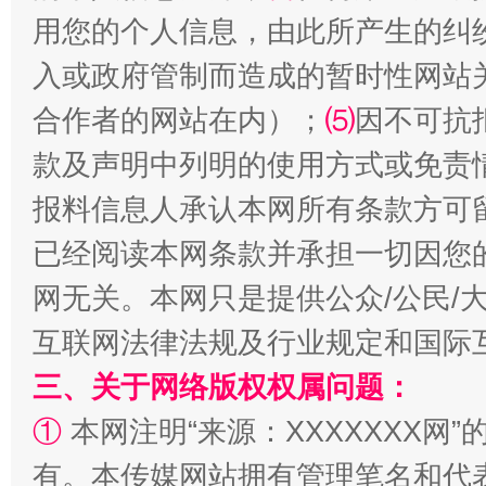
用您的个人信息，由此所产生的纠
入或政府管制而造成的暂时性网站
合作者的网站在内）；
⑸
因不可抗
揭批美国五大"原罪"
"炒
款及声明中列明的使用方式或免责
报料信息人承认本网所有条款方可
已经阅读本网条款并承担一切因您
网无关。本网只是提供公众/公民/
互联网法律法规及行业规定和国际
三、关于网络版权权属问题：
解纷+调解+退费，一次搞定
①
本网注明“来源：XXXXXXX网”
有。本传媒网站拥有管理笔名和代