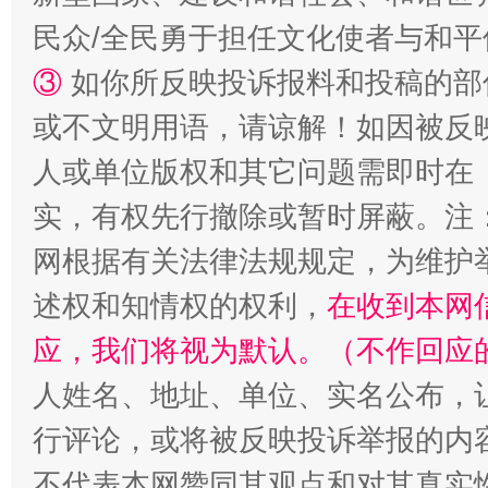
漫山遍野的桃花与雪山、麦地、白藏房
除了
民众/全民勇于担任文化使者与和
③
如你所反映投诉报料和投稿的部
或不文明用语，请谅解！如因被反
人或单位版权和其它问题需即时在
实，有权先行撤除或暂时屏蔽。注
网根据有关法律法规规定，为维护
述权和知情权的权利，
在收到本网
招工难、用工荒背后
应，我们将视为默认。（不作回应
人姓名、地址、单位、实名公布，让
行评论，或将被反映投诉举报的内
不代表本网赞同其观点和对其真实