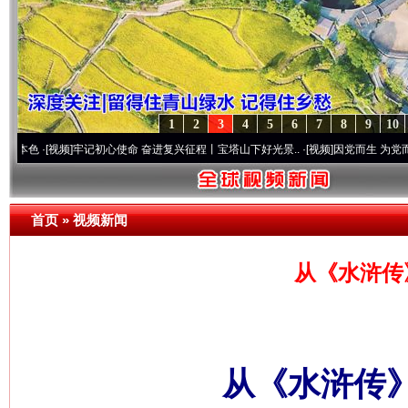
1
2
3
4
5
6
7
8
9
10
视频]
牢记初心使命 奋进复兴征程丨宝塔山下好光景..
·[视频]
因党而生 为党而战——百年“
首页
»
视频新闻
从《水浒传
从《水浒传》