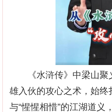
《水浒传》中梁山聚义
雄入伙的攻心之术，始终扎
与“惺惺相惜”的江湖道义