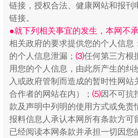
链接，授权合法、健康网站和报刊
链接。
●就下列相关事宜的发生，本网不
相关政府的要求提供您的个人信息
生
的个人信息泄漏；
⑶
任何第三方根
“刷贴”乱象丛生
用您的个人信息，由此所产生的纠
入或政府管制而造成的暂时性网站
合作者的网站在内）；
⑸
因不可抗
款及声明中列明的使用方式或免责
报料信息人承认本网所有条款方可
已经阅读本网条款并承担一切因您
揭批美国五大"原罪"
"炒