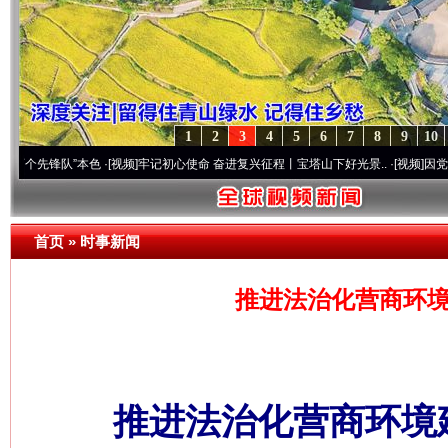
1
2
3
4
5
6
7
8
9
10
锋队”本色
·[视频]
牢记初心使命 奋进复兴征程丨宝塔山下好光景..
·[视频]
因党而生 为党而
首页
»
时事新闻
推进法治化营商环境
推进法治化营商环境建