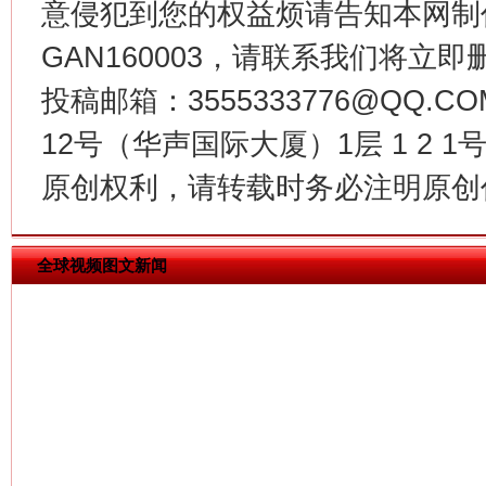
意侵犯到您的权益烦请告知本网制作采编
GAN160003，请联系我们将立即删
投稿邮箱：3555333776@QQ
12号（华声国际大厦）1层 1 2
今
在谋一域中谋全局
原创权利，请转载时务必注明原创作
全球视频图文新闻
习近平的博鳌关键词
魏明亮