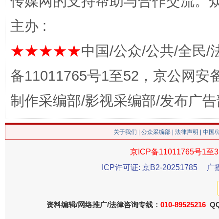
传媒网的支持帮助与合作交流。
网上购药对药下症？
主办 :
★★★★★
中国/公众/公共/全民/
备11011765号1至52，京公网安备：
制作采编部/影视采编部/发布广告
关于我们
|
公众采编部
|
法律声明
| 中国
这是一记警钟！
谢
京ICP备11011765号1至3
ICP许可证: 京B2-20251785
广
资料编辑/网络推广/法律咨询专线：
010-89525216
QQ