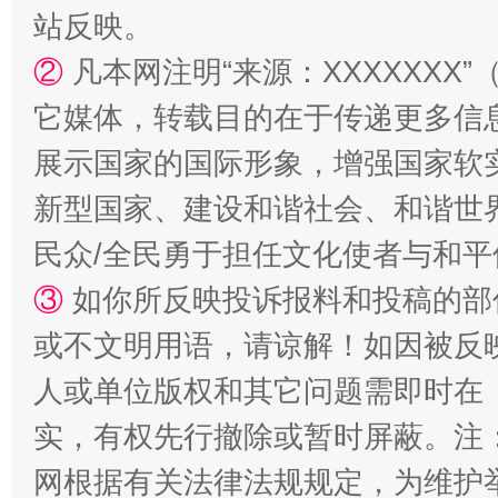
站反映。
②
凡本网注明“来源：XXXXXX
站台名比不上好声名
它媒体，转载目的在于传递更多信
展示国家的国际形象，增强国家软
新型国家、建设和谐社会、和谐世界
民众/全民勇于担任文化使者与和
③
如你所反映投诉报料和投稿的部
或不文明用语，请谅解！如因被反
漫山遍野的桃花与雪山、麦地、白藏房
除了
人或单位版权和其它问题需即时在
实，有权先行撤除或暂时屏蔽。注
网根据有关法律法规规定，为维护