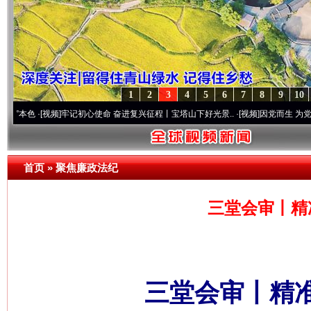
1
2
3
4
5
6
7
8
9
10
视频]
牢记初心使命 奋进复兴征程丨宝塔山下好光景..
·[视频]
因党而生 为党而战——百年
首页
»
聚焦廉政法纪
三堂会审丨精
三堂会审丨精